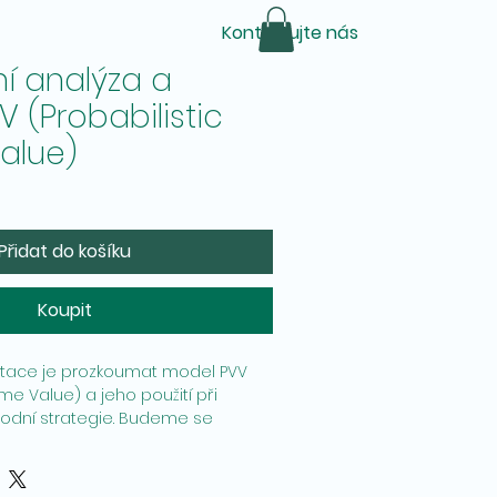
Kontaktujte nás
ní analýza a
 (Probabilistic
alue)
Přidat do košíku
Koupit
tace je prozkoumat model PVV
ume Value) a jeho použití při
hodní strategie. Budeme se
mi komponenty implementace a
na obchodní rozhodnutí.