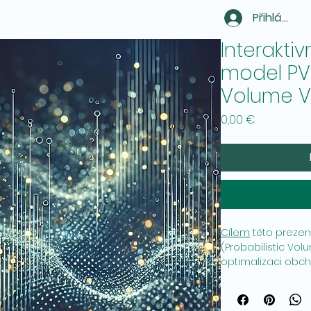
Přihlásit se
Interaktiv
model PVV
Volume V
Cena
0,00 €
Cílem
této prezen
(Probabilistic Vol
optimalizaci obc
zabývat základní
dopadem modelu 